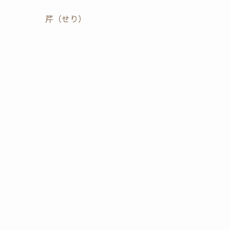
芹（せり）