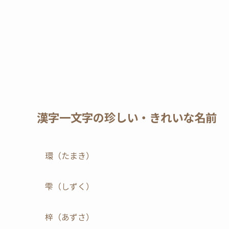
漢字一文字の珍しい・きれいな名前
環（たまき）
雫（しずく）
梓（あずさ）