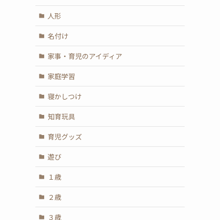
人形
名付け
家事・育児のアイディア
家庭学習
寝かしつけ
知育玩具
育児グッズ
遊び
１歳
２歳
３歳