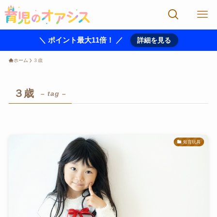
＼ ポイント最大11倍！ ／
詳細を見る
ホーム
３歳
３歳
– tag –
知育玩具